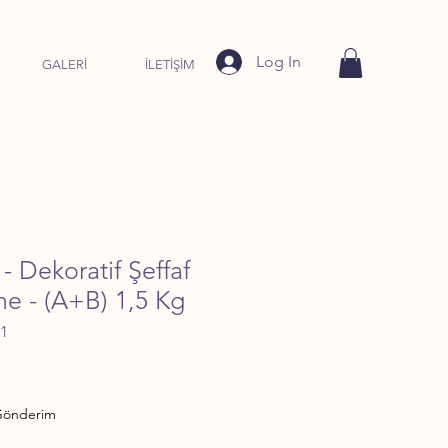
Log In
GALERİ
İLETİŞİM
- Dekoratif Şeffaf
ne - (A+B) 1,5 Kg
-1
yat
 Gönderim