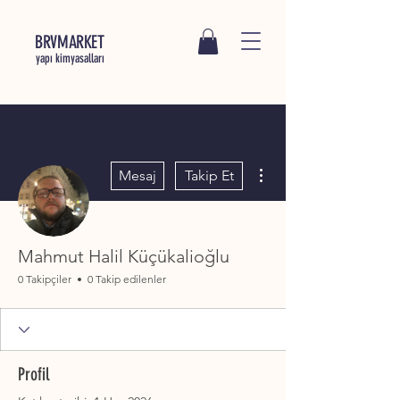
BRVMARKET
yapı kimyasalları
Diğer Eylemler
Mesaj
Takip Et
Mahmut Halil Küçükalioğlu
0 Takipçiler
0 Takip edilenler
Profil