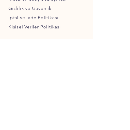
Gizlilik ve Güvenlik
İptal ve İade Politikası
Kişisel Veriler Politikası
SOSYAL MEDYA
BİZDEN HABERLER İÇİN KATILIN
GÖNDER