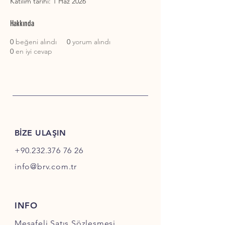
Katılım tarihi: 1 Haz 2026
Hakkında
0
beğeni alındı
0
yorum alındı
0
en iyi cevap
BİZE ULAŞIN
+90.232.376 76 26
info@brv.com.tr
INFO
Mesafeli Satış Sözleşmesi