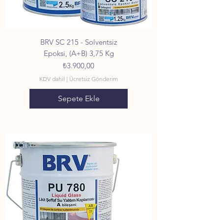
BRV SC 215 - Solventsiz
Epoksi, (A+B) 3,75 Kg
Fiyat
₺3.900,00
KDV dahil
|
Ücretsiz Gönderim
Sepete Ekle