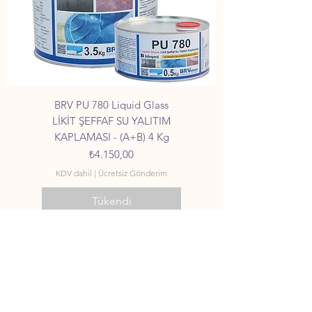
BRV PU 780 Liquid Glass
LİKİT ŞEFFAF SU YALITIM
KAPLAMASI - (A+B) 4 Kg
Fiyat
₺4.150,00
KDV dahil
|
Ücretsiz Gönderim
Tükendi