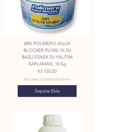
BRV POLİMERO AQUA
BLOCKER PU-MS-1K SU
BAZLI ESNEK SU YALITIM
KAPLAMASI, 10 Kg
Fiyat
₺3.150,00
KDV dahil
|
Ücretsiz Gönderim
Sepete Ekle