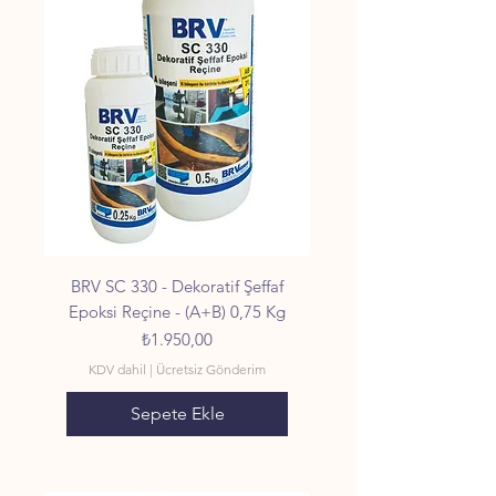
BRV SC 330 - Dekoratif Şeffaf
Epoksi Reçine - (A+B) 0,75 Kg
Fiyat
₺1.950,00
KDV dahil
|
Ücretsiz Gönderim
Sepete Ekle