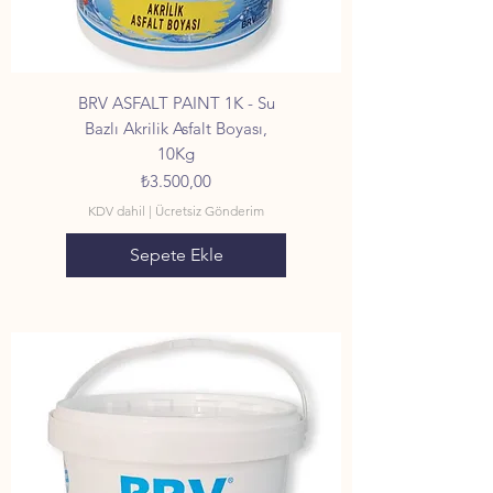
BRV ASFALT PAINT 1K - Su
Bazlı Akrilik Asfalt Boyası,
10Kg
Fiyat
₺3.500,00
KDV dahil
|
Ücretsiz Gönderim
Sepete Ekle