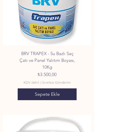
BRV TRAPEX - Su Bazlı Saç
Çatı ve Panel Yalıtım Boyası,
10Kg
Fiyat
₺3.500,00
KDV dahil
|
Ücretsiz Gönderim
Sepete Ekle