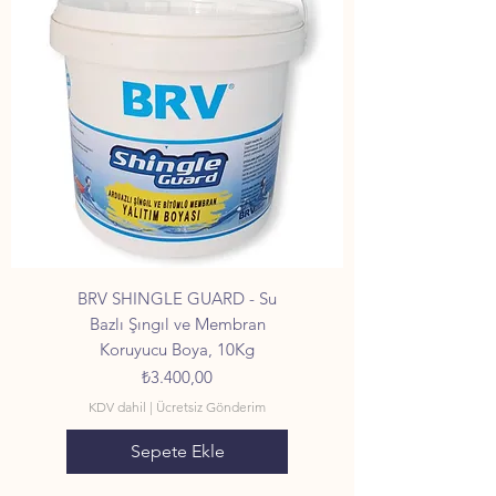
BRV SHINGLE GUARD - Su
Bazlı Şıngıl ve Membran
Koruyucu Boya, 10Kg
Fiyat
₺3.400,00
KDV dahil
|
Ücretsiz Gönderim
Sepete Ekle