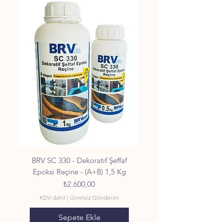
BRV SC 330 - Dekoratif Şeffaf
Epoksi Reçine - (A+B) 1,5 Kg
Fiyat
₺2.600,00
KDV dahil
|
Ücretsiz Gönderim
Sepete Ekle