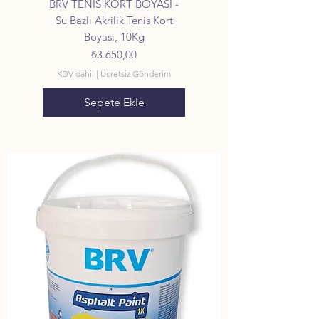
BRV TENİS KORT BOYASI -
Su Bazlı Akrilik Tenis Kort
Boyası, 10Kg
Fiyat
₺3.650,00
KDV dahil
|
Ücretsiz Gönderim
Sepete Ekle