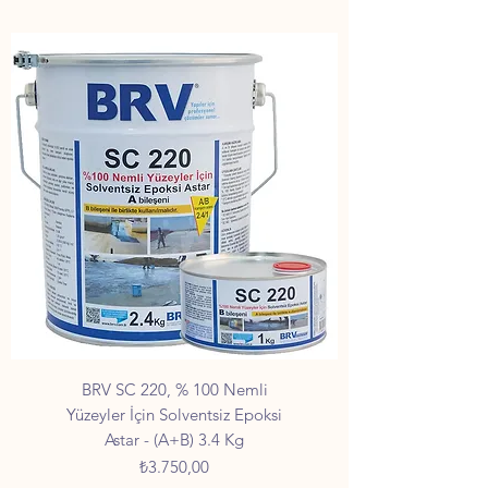
BRV SC 220, % 100 Nemli
Yüzeyler İçin Solventsiz Epoksi
Astar - (A+B) 3.4 Kg
Fiyat
₺3.750,00