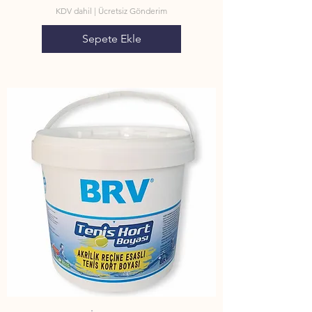
KDV dahil
|
Ücretsiz Gönderim
Sepete Ekle