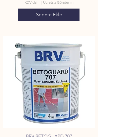
KDV dahil
|
Ücretsiz Gönderim
Sepete Ekle
BRV BETOGUARD 707