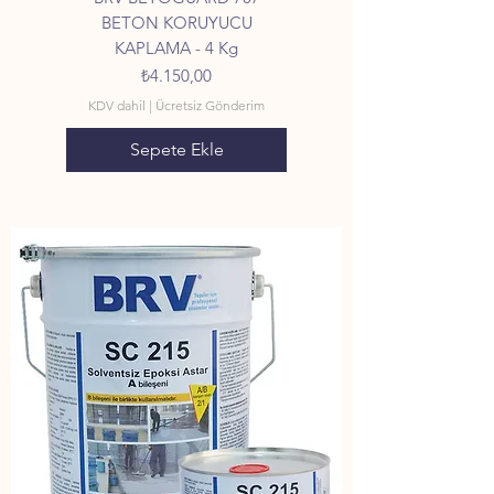
BETON KORUYUCU
KAPLAMA - 4 Kg
Fiyat
₺4.150,00
KDV dahil
|
Ücretsiz Gönderim
Sepete Ekle