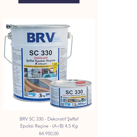
BRV SC 330 - Dekoratif Şeffaf
Epoksi Reçine - (A+B) 4,5 Kg
Fiyat
₺4.950,00