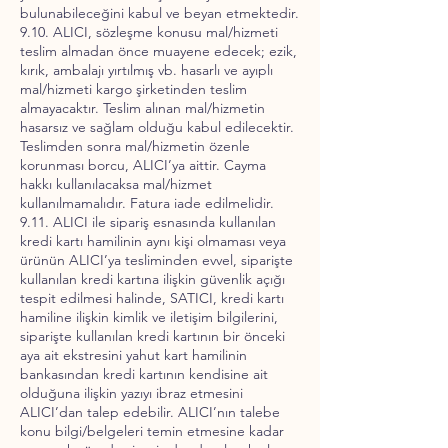
bulunabileceğini kabul ve beyan etmektedir.
9.10. ALICI, sözleşme konusu mal/hizmeti
teslim almadan önce muayene edecek; ezik,
kırık, ambalajı yırtılmış vb. hasarlı ve ayıplı
mal/hizmeti kargo şirketinden teslim
almayacaktır. Teslim alınan mal/hizmetin
hasarsız ve sağlam olduğu kabul edilecektir.
Teslimden sonra mal/hizmetin özenle
korunması borcu, ALICI’ya aittir. Cayma
hakkı kullanılacaksa mal/hizmet
kullanılmamalıdır. Fatura iade edilmelidir.
9.11. ALICI ile sipariş esnasında kullanılan
kredi kartı hamilinin aynı kişi olmaması veya
ürünün ALICI’ya tesliminden evvel, siparişte
kullanılan kredi kartına ilişkin güvenlik açığı
tespit edilmesi halinde, SATICI, kredi kartı
hamiline ilişkin kimlik ve iletişim bilgilerini,
siparişte kullanılan kredi kartının bir önceki
aya ait ekstresini yahut kart hamilinin
bankasından kredi kartının kendisine ait
olduğuna ilişkin yazıyı ibraz etmesini
ALICI’dan talep edebilir. ALICI’nın talebe
konu bilgi/belgeleri temin etmesine kadar