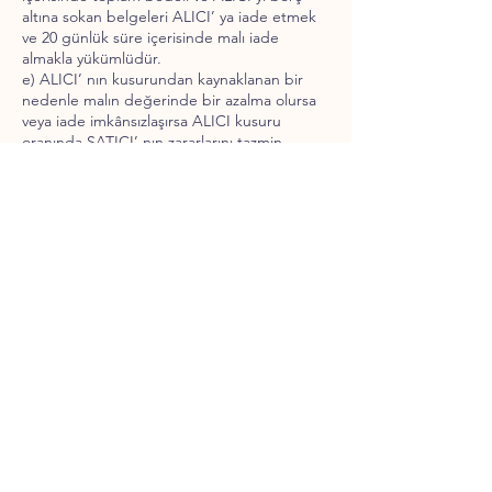
altına sokan belgeleri ALICI’ ya iade etmek
ve 20 günlük süre içerisinde malı iade
almakla yükümlüdür.
e) ALICI’ nın kusurundan kaynaklanan bir
nedenle malın değerinde bir azalma olursa
veya iade imkânsızlaşırsa ALICI kusuru
oranında SATICI’ nın zararlarını tazmin
etmekle yükümlüdür. Ancak cayma hakkı
süresi içinde malın veya ürünün usulüne
uygun kullanılması sebebiyle meydana gelen
değişiklik ve bozulmalardan ALICI sorumlu
değildir.
f) Cayma hakkının kullanılması nedeniyle
SATICI tarafından düzenlenen kampanya
limit tutarının altına düşülmesi halinde
kampanya kapsamında faydalanılan indirim
miktarı iptal edilir.
11. CAYMA HAKKI KULLANILAMAYACAK
ÜRÜNLER
ALICI’nın isteği veya açıkça kişisel ihtiyaçları
doğrultusunda hazırlanan ve geri
gönderilmeye müsait olmayan, iç giyim alt