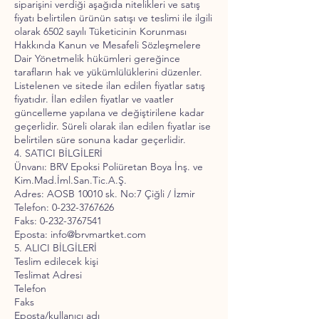
siparişini verdiği aşağıda nitelikleri ve satış
fiyatı belirtilen ürünün satışı ve teslimi ile ilgili
olarak 6502 sayılı Tüketicinin Korunması
Hakkında Kanun ve Mesafeli Sözleşmelere
Dair Yönetmelik hükümleri gereğince
tarafların hak ve yükümlülüklerini düzenler.
Listelenen ve sitede ilan edilen fiyatlar satış
fiyatıdır. İlan edilen fiyatlar ve vaatler
güncelleme yapılana ve değiştirilene kadar
geçerlidir. Süreli olarak ilan edilen fiyatlar ise
belirtilen süre sonuna kadar geçerlidir.
4. SATICI BİLGİLERİ
Ünvanı: BRV Epoksi Poliüretan Boya İnş. ve
Kim.Mad.İml.San.Tic.A.Ş.
Adres: AOSB 10010 sk. No:7 Çiğli / İzmir
Telefon: 0-232-3767626
Faks: 0-232-3767541
Eposta: info@brvmartket.com
5. ALICI BİLGİLERİ
Teslim edilecek kişi
Teslimat Adresi
Telefon
Faks
Eposta/kullanıcı adı