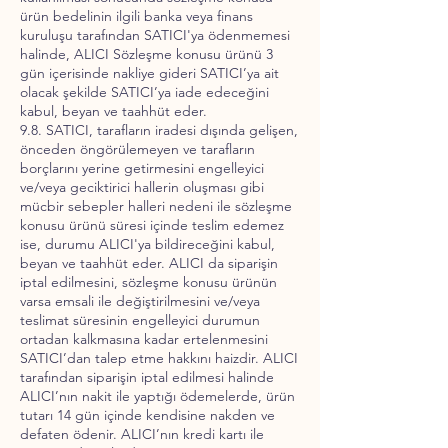
ürün bedelinin ilgili banka veya finans
kuruluşu tarafından SATICI'ya ödenmemesi
halinde, ALICI Sözleşme konusu ürünü 3
gün içerisinde nakliye gideri SATICI’ya ait
olacak şekilde SATICI’ya iade edeceğini
kabul, beyan ve taahhüt eder.
9.8. SATICI, tarafların iradesi dışında gelişen,
önceden öngörülemeyen ve tarafların
borçlarını yerine getirmesini engelleyici
ve/veya geciktirici hallerin oluşması gibi
mücbir sebepler halleri nedeni ile sözleşme
konusu ürünü süresi içinde teslim edemez
ise, durumu ALICI'ya bildireceğini kabul,
beyan ve taahhüt eder. ALICI da siparişin
iptal edilmesini, sözleşme konusu ürünün
varsa emsali ile değiştirilmesini ve/veya
teslimat süresinin engelleyici durumun
ortadan kalkmasına kadar ertelenmesini
SATICI’dan talep etme hakkını haizdir. ALICI
tarafından siparişin iptal edilmesi halinde
ALICI’nın nakit ile yaptığı ödemelerde, ürün
tutarı 14 gün içinde kendisine nakden ve
defaten ödenir. ALICI’nın kredi kartı ile