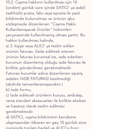
10.2. Cayma hakkının kullanılması için 14
(ondört) günlük süre içinde SATICI' ya iadeli
taahhütlü posta, faks veya eposta ile yazılı
bildirimde bulunulması ve ürünün işbu
sözleşmede düzenlenen "Cayma Hakkı
Kullanılamayacak Ürünler" hükümleri
çerçevesinde kullanılmamış olması şarttır. Bu
hakkın kullanılması halinde,
a) 3. kişiye veya ALICI’ ya teslim edilen
ürünün faturası, (İade edilmek istenen
ürünün faturası kurumsal ise, iade ederken
kurumun düzenlemiş olduğu iade faturası ile
birlikte gönderilmesi gerekmektedir.
Faturası kurumlar adına düzenlenen sipariş
iadeleri İADE FATURASI kesilmediği
takdirde tamamlanamayacaktır.)
b) İade formu,
c) İade edilecek ürünlerin kutusu, ambalajı,
varsa standart aksesuarları ile birlikte eksiksiz
ve hasarsız olarak teslim edilmesi
gerekmektedir.
d) SATICI, cayma bildiriminin kendisine
ulaşmasından itibaren en geç 10 günlük süre
içerisinde toplam bedeli ve ALICI’yı borç