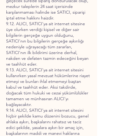
geçecek sürede sipariş dondurulacak olup,
mezkur taleplerin 24 saat içerisinde
karşılanmaması halinde ise SATICI, siparişi
iptal etme hakkını haizdir.
9.12. ALICI, SATICI’ya ait internet sitesine
üye olurken verdiği kişisel ve diğer sair
bilgilerin gerçeğe uygun olduğunu,
SATICI’nın bu bilgilerin gerçeğe aykırılığı
nedeniyle uğrayacağı tüm zararları,
SATICI’nın ilk bildirimi üzerine derhal,
nakden ve defaten tazmin edeceğini beyan
ve taahhüt eder.
9.13. ALICI, SATICI’ya ait internet sitesini
kullanırken yasal mevzuat hükümlerine riayet
etmeyi ve bunları ihlal etmemeyi baştan
kabul ve taahhüt eder. Aksi takdirde,
doğacak tüm hukuki ve cezai yükümlülükler
tamamen ve münhasıran ALICI’yı
bağlayacaktır.
9.14. ALICI, SATICI’ya ait internet sitesini
hiçbir şekilde kamu düzenini bozucu, genel
ahlaka aykırı, başkalarını rahatsız ve taciz
edici şekilde, yasalara aykırı bir amaç için,
başkalarının maddi ve manevi haklarına