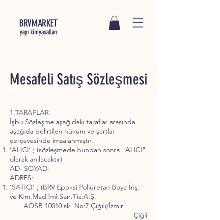
BRVMARKET
yapı kimyasalları
Mesafeli Satış Sözleşmesi
1.TARAFLAR
İşbu Sözleşme aşağıdaki taraflar arasında
aşağıda belirtilen hüküm ve şartlar
çerçevesinde imzalanmıştır.
‘ALICI’ ; (sözleşmede bundan sonra "ALICI"
olarak anılacaktır)
AD- SOYAD:
ADRES:
‘SATICI’ ; (BRV Epoksi Poliüretan Boya İnş.
ve Kim.Mad.İml.San.Tic.A.Ş.
AOSB 10010 sk. No:7 Çiğili/İzmir
Çiğli