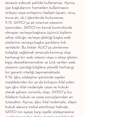
tecavüz edecek şekilde kullanamaz. Ayrıca,
üye başkalarının hizmetleri kullanmasını
önleyici veya zorlaştırıcı faaliyet (spam, virus,
truva atı, vb.) işlemlerde bulunamaz.
9.15. SATICI’ya ait internet sitesinin
üzerinden, SATICI’nın kendi kontrolünde
olmayan ve/veya başkaca üçüncü kişilerin
sahip olduğu ve/veya işlettiği başka web
sitelerine ve/veya başka içeriklere link
verilebilir. Bu linkler ALICI’ya yönlenme
kolaylığı sağlamak amacıyla konmuş olup
herhangi bir web sitesini veya o siteyi işleten
kişiyi desteklememekte ve Link verilen web
sitesinin içerdiği bilgilere yönelik herhangi
bir garanti niteliği taşımamaktadır.
9.16. İşbu sözleşme içerisinde sayılan
maddelerden bir ya da birkaçını ihlal eden
üye işbu ihlal nedeniyle cezai ve hukuki
olarak şahsen sorumlu olup, SATICI’yı bu
ihlallerin hukuki ve cezai sonuçlarından ari
tutacaktır. Ayrıca; işbu ihlal nedeniyle, olayın
hukuk alanına intikal ettirilmesi halinde,
SATICI’nın üyeye karşı üyelik sözleşmesine
uyulmamasından dolayı tazminat talebinde