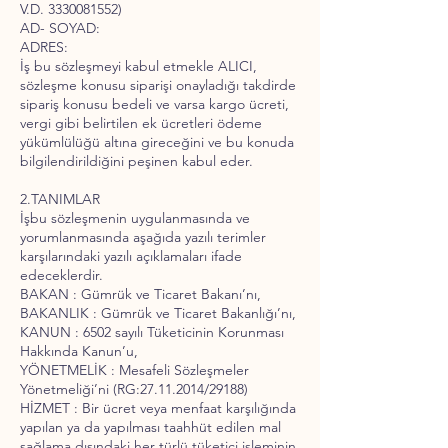
V.D.
3330081552)
AD- SOYAD:
ADRES:
İş bu sözleşmeyi kabul etmekle ALICI,
sözleşme konusu siparişi onayladığı takdirde
sipariş konusu bedeli ve varsa kargo ücreti,
vergi gibi belirtilen ek ücretleri ödeme
yükümlülüğü altına gireceğini ve bu konuda
bilgilendirildiğini peşinen kabul eder.
2.TANIMLAR
İşbu sözleşmenin uygulanmasında ve
yorumlanmasında aşağıda yazılı terimler
karşılarındaki yazılı açıklamaları ifade
edeceklerdir.
BAKAN : Gümrük ve Ticaret Bakanı’nı,
BAKANLIK : Gümrük ve Ticaret Bakanlığı’nı,
KANUN : 6502 sayılı Tüketicinin Korunması
Hakkında Kanun’u,
YÖNETMELİK : Mesafeli Sözleşmeler
Yönetmeliği’ni (RG:
27.11.2014
/29188)
HİZMET : Bir ücret veya menfaat karşılığında
yapılan ya da yapılması taahhüt edilen mal
sağlama dışındaki her türlü tüketici işleminin