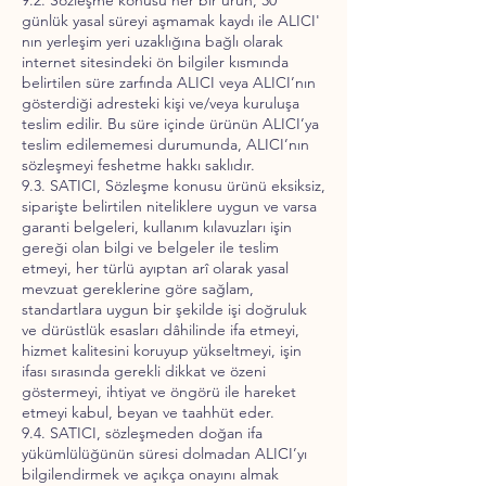
9.2. Sözleşme konusu her bir ürün, 30
günlük yasal süreyi aşmamak kaydı ile ALICI'
nın yerleşim yeri uzaklığına bağlı olarak
internet sitesindeki ön bilgiler kısmında
belirtilen süre zarfında ALICI veya ALICI’nın
gösterdiği adresteki kişi ve/veya kuruluşa
teslim edilir. Bu süre içinde ürünün ALICI’ya
teslim edilememesi durumunda, ALICI’nın
sözleşmeyi feshetme hakkı saklıdır.
9.3. SATICI, Sözleşme konusu ürünü eksiksiz,
siparişte belirtilen niteliklere uygun ve varsa
garanti belgeleri, kullanım kılavuzları işin
gereği olan bilgi ve belgeler ile teslim
etmeyi, her türlü ayıptan arî olarak yasal
mevzuat gereklerine göre sağlam,
standartlara uygun bir şekilde işi doğruluk
ve dürüstlük esasları dâhilinde ifa etmeyi,
hizmet kalitesini koruyup yükseltmeyi, işin
ifası sırasında gerekli dikkat ve özeni
göstermeyi, ihtiyat ve öngörü ile hareket
etmeyi kabul, beyan ve taahhüt eder.
9.4. SATICI, sözleşmeden doğan ifa
yükümlülüğünün süresi dolmadan ALICI’yı
bilgilendirmek ve açıkça onayını almak